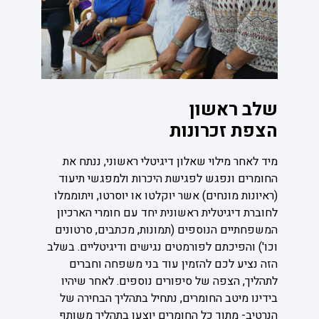
שלב ראשון
הצפת זכרונות
מיד לאחר מילוי שאלון דיגיטלי ראשוני, ננתח את
החומרים ונפגש לפגישת היכרות ולמפגשי תיעוד
(ראיונות מונחים) אשר יוקלטו או יוסרטו, ויתוממלו
לחוברת דיגיטלית ראשונית יחד עם חומרי הארכיון
המשפחתיים הנוספים (תמונות, מכתבים, סרטונים
וכו') והפיכתם לפורמטים נגישים ודיגיטליים. בשלב
הזה נציע לכם להזמין עוד בני משפחה וחברים
לתהליך, הצפה של סיפורים נוספים. לאחר שיהיו
בידינו מיטב החומרים, נתחיל בתהליך הבחירה של
הנרטיב- מתוך כל החומרים יוצעו בתהליך משותף